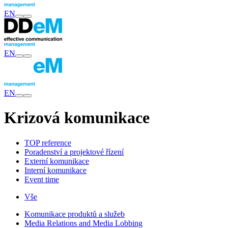
EN
EN
EN
Krizová komunikace
TOP reference
Poradenství a projektové řízení
Externí komunikace
Interní komunikace
Event time
Vše
Komunikace produktů a služeb
Media Relations and Media Lobbing