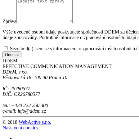
Zpráva
Výše uvedené osobní údaje poskytujete společnosti DDEM za účelem 
údaje zpracovány. Podrobné informace o zpracování osobních údajů a 
Seznámil(a) jsem se s informacemi o zpracování mých osobních ú
Odeslat
DDEM
EFFECTIVE COMMUNICATION MANAGEMENT
DDeM, s.r.o.
Běchovická 18, 100 00 Praha 10
IČ: 26780577
DIČ: CZ26780577
tel.: +420 222 250 300
e-mail: info@ddem.cz
© 2018
WebActive s.r.o.
Nastavení cookies