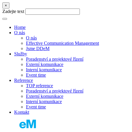
×
Zadejte text
Home
O nás
O nás
Effective Communication Management
Jsme DDeM
Služby
Poradenství a projektové řízení
Externí komunikace
Interní komunikace
Event time
Reference
TOP reference
Poradenství a projektové řízení
Externí komunikace
Interní komunikace
Event time
Kontakt